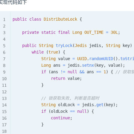
实现代码如下
public
class
DistributeLock
{
private
static
final
Long
OUT_TIME
=
30L
;
public
String
tryLock
(
Jedis
 jedis
,
String
 key
)
while
(
true
)
{
String
 value 
=
UUID
.
randomUUID
(
)
.
toStr
Long
 ans 
=
 jedis
.
setnx
(
key
,
 value
)
;
if
(
ans 
!=
null
&&
 ans 
==
1
)
{
// 获取
return
 value
;
}
// 锁获取失败, 判断是否超时
String
 oldLock 
=
 jedis
.
get
(
key
)
;
if
(
oldLock 
==
null
)
{
continue
;
}