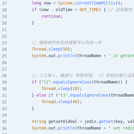
long
 now 
=
System
.
currentTimeMillis
(
)
;
if
(
now 
-
 oldTime 
<
OUT_TIME
)
{
// 没有超时
continue
;
}
// 强制使所有的线程都可以到这一步
Thread
.
sleep
(
50
)
;
System
.
out
.
println
(
threadName 
+
" in getSe
// 人工接入，确保t1 获取到锁， t2 获取的是t1
if
(
"t2"
.
equalsIgnoreCase
(
threadName
)
)
{
Thread
.
sleep
(
20
)
;
}
else
if
(
"t3"
.
equalsIgnoreCase
(
threadNam
Thread
.
sleep
(
40
)
;
}
String
 getsetOldVal 
=
 jedis
.
getSet
(
key
,
 va
System
.
out
.
println
(
threadName 
+
" set redi