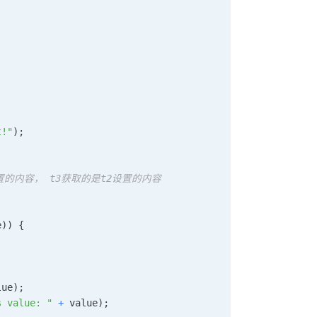
t!"
)
;
设置的内容， t3获取的是t2设置的内容
e
)
)
{
lue
)
;
s value: "
+
 value
)
;