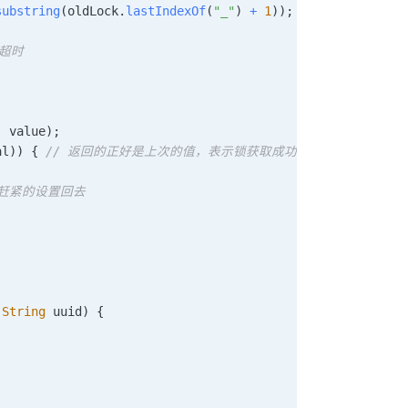
substring
(
oldLock
.
lastIndexOf
(
"_"
)
+
1
)
)
;
有超时
,
 value
)
;
al
)
)
{
// 返回的正好是上次的值，表示锁获取成功
，赶紧的设置回去
String
 uuid
)
{