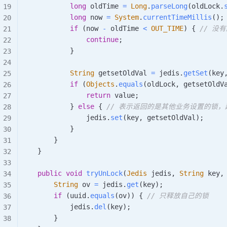
long
 oldTime 
=
Long
.
parseLong
(
oldLock
.
long
 now 
=
System
.
currentTimeMillis
(
)
;
if
(
now 
-
 oldTime 
<
OUT_TIME
)
{
// 没
continue
;
}
String
 getsetOldVal 
=
 jedis
.
getSet
(
key
if
(
Objects
.
equals
(
oldLock
,
 getsetOldV
return
 value
;
}
else
{
// 表示返回的是其他业务设置的锁
                jedis
.
set
(
key
,
 getsetOldVal
)
;
}
}
}
public
void
tryUnLock
(
Jedis
 jedis
,
String
 key
,
String
 ov 
=
 jedis
.
get
(
key
)
;
if
(
uuid
.
equals
(
ov
)
)
{
// 只释放自己的锁
            jedis
.
del
(
key
)
;
}