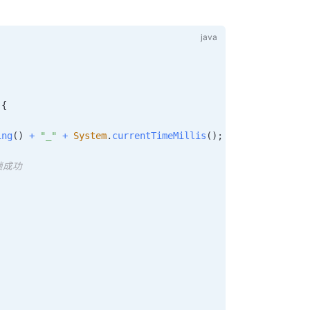
{
ing
(
)
+
"_"
+
System
.
currentTimeMillis
(
)
;
锁成功