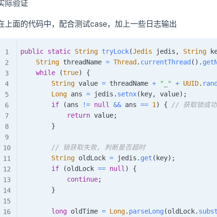
实际验证
在上面的代码中，配合测试case，加上一些日志输出
public
static
String
tryLock
(
Jedis
 jedis
,
String
 k
String
 threadName 
=
Thread
.
currentThread
(
)
.
get
while
(
true
)
{
String
 value 
=
 threadName 
+
"_"
+
UUID
.
ran
Long
 ans 
=
 jedis
.
setnx
(
key
,
 value
)
;
if
(
ans 
!=
null
&&
 ans 
==
1
)
{
// 获取锁成功
return
 value
;
}
// 锁获取失败, 判断是否超时
String
 oldLock 
=
 jedis
.
get
(
key
)
;
if
(
oldLock 
==
null
)
{
continue
;
}
long
 oldTime 
=
Long
.
parseLong
(
oldLock
.
subs