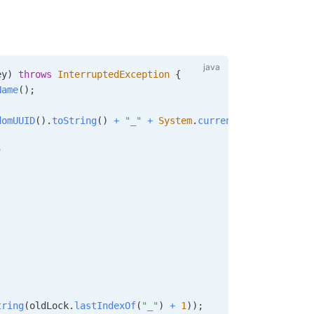
ey
)
throws
InterruptedException
{
Name
(
)
;
domUUID
(
)
.
toString
(
)
+
"_"
+
System
.
currentTimeMillis
(
)
;
tring
(
oldLock
.
lastIndexOf
(
"_"
)
+
1
)
)
;