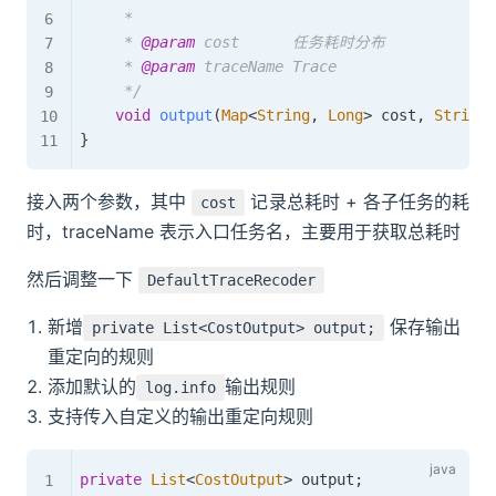
     *

     * 
@param
cost
      任务耗时分布

     * 
@param
traceName
 Trace

     */
void
output
(
Map
<
String
,
Long
>
 cost
,
String
 
}
接入两个参数，其中
记录总耗时 + 各子任务的耗
cost
时，traceName 表示入口任务名，主要用于获取总耗时
然后调整一下
DefaultTraceRecoder
新增
保存输出
private List<CostOutput> output;
重定向的规则
添加默认的
输出规则
log.info
支持传入自定义的输出重定向规则
private
List
<
CostOutput
>
 output
;