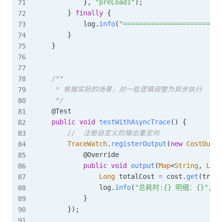
}
,
"preLoad1"
)
;
}
finally
{
            log
.
info
(
"========================
}
}
/**

     * 根据实际的场景，对一些逻辑调整为异步执行

     */
@Test
public
void
testWithAsyncTrace
(
)
{
//  注册自定义的输出重定向
TraceWatch
.
registerOutput
(
new
CostOutpu
@Override
public
void
output
(
Map
<
String
,
Long
Long
 totalCost 
=
 cost
.
get
(
trace
                log
.
info
(
"总耗时:{} 明细：{}"
,
 t
}
}
)
;