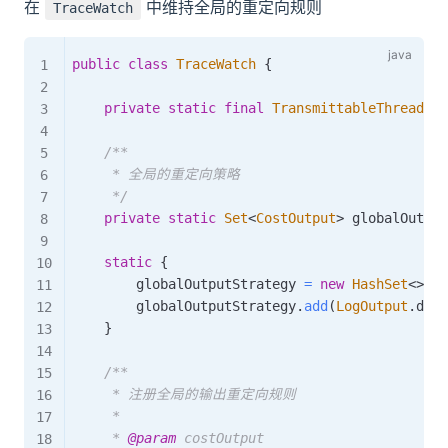
在
中维持全局的重定向规则
TraceWatch
public
class
TraceWatch
{
private
static
final
TransmittableThreadLoc
/**

     * 全局的重定向策略

     */
private
static
Set
<
CostOutput
>
 globalOutput
static
{
        globalOutputStrategy 
=
new
HashSet
<
>
(
)
;
        globalOutputStrategy
.
add
(
LogOutput
.
defa
}
/**

     * 注册全局的输出重定向规则

     *

     * 
@param
costOutput