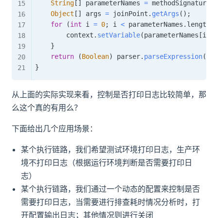
String
[
]
 parameterNames 
=
 methodSignature
.
g
Object
[
]
 args 
=
 joinPoint
.
getArgs
(
)
;
for
(
int
 i 
=
0
;
 i 
<
 parameterNames
.
length
;
 
        context
.
setVariable
(
parameterNames
[
i
]
,
 
}
return
(
Boolean
)
 parser
.
parseExpression
(
dog
}
从上面的实际实现来看，控制是否打印日志比较简单，那
么这个真的有用么？
下面给出几个应用场景：
某个执行链路，我们希望测试环境打印日志，生产环
境不打印日志（根据运行环境判断是否需要打印日
志）
某个执行链路，我们通过一个动态的配置来控制是否
需要打印日志，当需要进行排查耗时情况分析时，打
开配置输出日志；其他情况则进行关闭