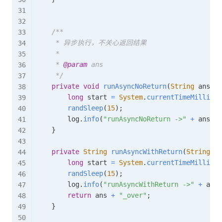
/**

     * 异步执行，不关心返回结果

     *

     * 
@param
ans
     */
private
void
runAsyncNoReturn
(
String
 ans
)
{
long
 start 
=
System
.
currentTimeMillis
(
)
randSleep
(
15
)
;
        log
.
info
(
"runAsyncNoReturn ->"
+
 ans 
+
}
private
String
runAsyncWithReturn
(
String
 an
long
 start 
=
System
.
currentTimeMillis
(
)
randSleep
(
15
)
;
        log
.
info
(
"runAsyncWithReturn ->"
+
 ans 
return
 ans 
+
"_over"
;
}