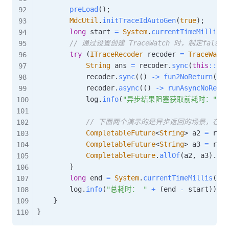
preLoad
(
)
;
MdcUtil
.
initTraceIdAutoGen
(
true
)
;
long
 start 
=
System
.
currentTimeMillis
(
)
// 通过设置创建 TraceWatch 时，制定fal
try
(
ITraceRecoder
 recoder 
=
TraceWatch
String
 ans 
=
 recoder
.
sync
(
this
::
fun
            recoder
.
sync
(
(
)
->
fun2NoReturn
(
ans
            recoder
.
async
(
(
)
->
runAsyncNoRetur
            log
.
info
(
"异步结果阻塞获取前耗时："
+
// 下面两个演示的是异步返回的场景，在
CompletableFuture
<
String
>
 a2 
=
 reco
CompletableFuture
<
String
>
 a3 
=
 reco
CompletableFuture
.
allOf
(
a2
,
 a3
)
.
whe
}
long
 end 
=
System
.
currentTimeMillis
(
)
;
        log
.
info
(
"总耗时： "
+
(
end 
-
 start
)
)
;
}
}