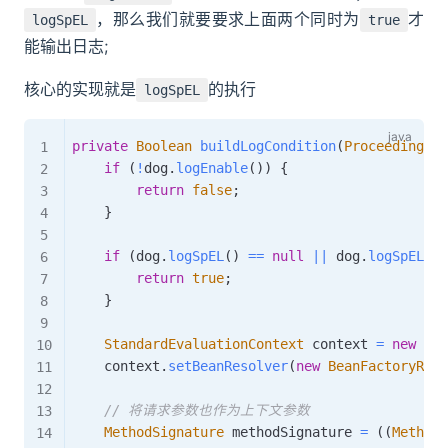
，那么我们就要要求上面两个同时为
才
logSpEL
true
能输出日志;
核心的实现就是
的执行
logSpEL
private
Boolean
buildLogCondition
(
ProceedingJoi
if
(
!
dog
.
logEnable
(
)
)
{
return
false
;
}
if
(
dog
.
logSpEL
(
)
==
null
||
 dog
.
logSpEL
(
)
.
return
true
;
}
StandardEvaluationContext
 context 
=
new
Sta
    context
.
setBeanResolver
(
new
BeanFactoryReso
// 将请求参数也作为上下文参数
MethodSignature
 methodSignature 
=
(
(
MethodS