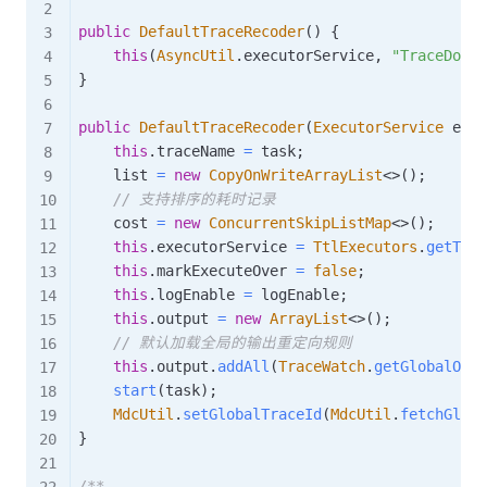
public
DefaultTraceRecoder
(
)
{
this
(
AsyncUtil
.
executorService
,
"TraceDog"
,
}
public
DefaultTraceRecoder
(
ExecutorService
 exec
this
.
traceName 
=
 task
;
    list 
=
new
CopyOnWriteArrayList
<
>
(
)
;
// 支持排序的耗时记录
    cost 
=
new
ConcurrentSkipListMap
<
>
(
)
;
this
.
executorService 
=
TtlExecutors
.
getTtlE
this
.
markExecuteOver 
=
false
;
this
.
logEnable 
=
 logEnable
;
this
.
output 
=
new
ArrayList
<
>
(
)
;
// 默认加载全局的输出重定向规则
this
.
output
.
addAll
(
TraceWatch
.
getGlobalOut
start
(
task
)
;
MdcUtil
.
setGlobalTraceId
(
MdcUtil
.
fetchGloba
}
/**
