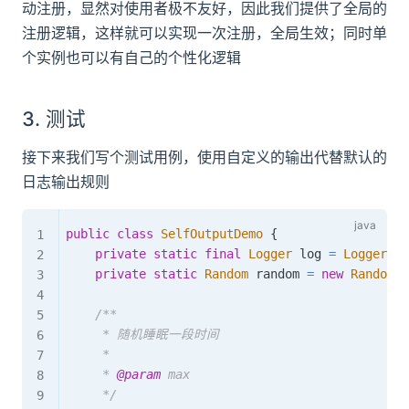
动注册，显然对使用者极不友好，因此我们提供了全局的
注册逻辑，这样就可以实现一次注册，全局生效；同时单
个实例也可以有自己的个性化逻辑
3. 测试
接下来我们写个测试用例，使用自定义的输出代替默认的
日志输出规则
public
class
SelfOutputDemo
{
private
static
final
Logger
 log 
=
LoggerFac
private
static
Random
 random 
=
new
Random
(
)
/**

     * 随机睡眠一段时间

     *

     * 
@param
max
     */