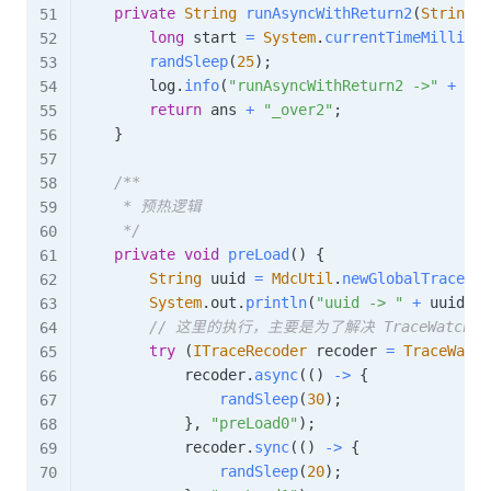
private
String
runAsyncWithReturn2
(
String
 a
long
 start 
=
System
.
currentTimeMillis
(
)
randSleep
(
25
)
;
        log
.
info
(
"runAsyncWithReturn2 ->"
+
 ans
return
 ans 
+
"_over2"
;
}
/**

     * 预热逻辑

     */
private
void
preLoad
(
)
{
String
 uuid 
=
MdcUtil
.
newGlobalTraceId
(
System
.
out
.
println
(
"uuid -> "
+
 uuid
)
;
// 这里的执行，主要是为了解决 TraceWat
try
(
ITraceRecoder
 recoder 
=
TraceWatch
            recoder
.
async
(
(
)
->
{
randSleep
(
30
)
;
}
,
"preLoad0"
)
;
            recoder
.
sync
(
(
)
->
{
randSleep
(
20
)
;