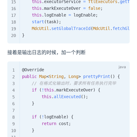
this
.
executorService 
=
TtlExecutors
.
getTtlE
this
.
markExecuteOver 
=
false
;
this
.
logEnable 
=
 logEnable
;
start
(
task
)
;
MdcUtil
.
setGlobalTraceId
(
MdcUtil
.
fetchGloba
}
接着是输出日志的时候，加一个判断
@Override
public
Map
<
String
,
Long
>
prettyPrint
(
)
{
// 在格式化输出时，要求所有任务执行完毕
if
(
!
this
.
markExecuteOver
)
{
this
.
allExecuted
(
)
;
}
if
(
!
logEnable
)
{
return
 cost
;
}