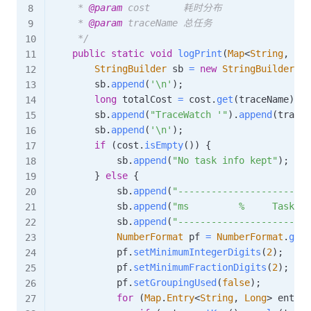
     * 
@param
cost
      耗时分布

     * 
@param
traceName
 总任务

     */
public
static
void
logPrint
(
Map
<
String
,
Lon
StringBuilder
 sb 
=
new
StringBuilder
(
)
;
        sb
.
append
(
'\n'
)
;
long
 totalCost 
=
 cost
.
get
(
traceName
)
;
        sb
.
append
(
"TraceWatch '"
)
.
append
(
traceN
        sb
.
append
(
'\n'
)
;
if
(
cost
.
isEmpty
(
)
)
{
            sb
.
append
(
"No task info kept"
)
;
}
else
{
            sb
.
append
(
"------------------------
            sb
.
append
(
"ms         %     Task na
            sb
.
append
(
"------------------------
NumberFormat
 pf 
=
NumberFormat
.
getP
            pf
.
setMinimumIntegerDigits
(
2
)
;
            pf
.
setMinimumFractionDigits
(
2
)
;
            pf
.
setGroupingUsed
(
false
)
;
for
(
Map
.
Entry
<
String
,
Long
>
 entry 