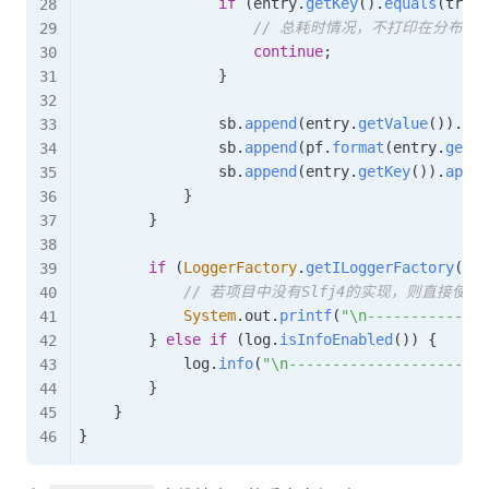
if
(
entry
.
getKey
(
)
.
equals
(
trace
// 总耗时情况，不打印在分布中
continue
;
}
                sb
.
append
(
entry
.
getValue
(
)
)
.
app
                sb
.
append
(
pf
.
format
(
entry
.
getVa
                sb
.
append
(
entry
.
getKey
(
)
)
.
appen
}
}
if
(
LoggerFactory
.
getILoggerFactory
(
)
i
// 若项目中没有Slfj4的实现，则直接使
System
.
out
.
printf
(
"\n--------------
}
else
if
(
log
.
isInfoEnabled
(
)
)
{
            log
.
info
(
"\n---------------------\n
}
}
}