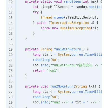
private
static
void
randSleep
(
int
 max
)
{
int
 sleepMillSecond 
=
 random
.
nextInt
(
ma
try
{
Thread
.
sleep
(
sleepMillSecond
)
;
}
catch
(
InterruptedException
 e
)
{
throw
new
RuntimeException
(
e
)
;
}
}
private
String
fun1WithReturn
(
)
{
long
 start 
=
System
.
currentTimeMillis
(
)
randSleep
(
50
)
;
        log
.
info
(
"fun1WithReturn执行完毕 -> "
+
return
"fun1"
;
}
private
void
fun2NoReturn
(
String
 txt
)
{
long
 start 
=
System
.
currentTimeMillis
(
)
randSleep
(
50
)
;
        log
.
info
(
"fun2 -->"
+
 txt 
+
" --> "
+
(
}