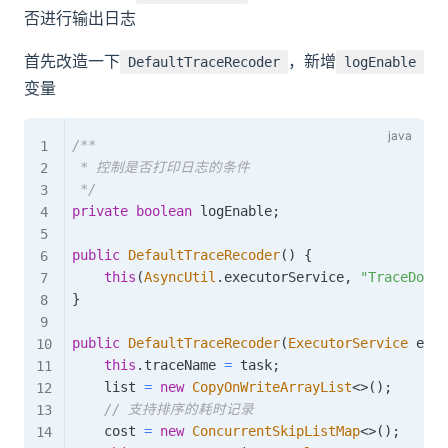
否进行输出日志
首先改造一下
，新增
DefaultTraceRecoder
logEnable
变量
/**

 * 控制是否打印日志的条件

 */
private
boolean
 logEnable
;
public
DefaultTraceRecoder
(
)
{
this
(
AsyncUtil
.
executorService
,
"TraceDog"
,
}
public
DefaultTraceRecoder
(
ExecutorService
 exec
this
.
traceName 
=
 task
;
    list 
=
new
CopyOnWriteArrayList
<
>
(
)
;
// 支持排序的耗时记录
    cost 
=
new
ConcurrentSkipListMap
<
>
(
)
;