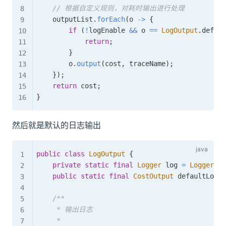
// 根据自定义规则，对耗时输出进行处理
    outputList
.
forEach
(
o 
->
{
if
(
!
logEnable 
&&
 o 
==
LogOutput
.
defaul
return
;
}
        o
.
output
(
cost
,
 traceName
)
;
}
)
;
return
 cost
;
}
然后就是默认的日志输出
public
class
LogOutput
{
private
static
final
Logger
 log 
=
LoggerFac
public
static
final
CostOutput
 defaultLogOu
/**

     * 输出日志

     *
