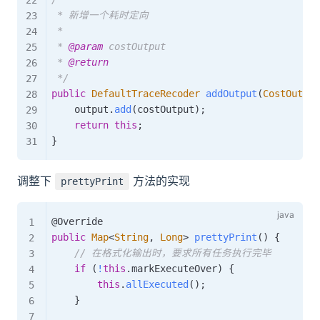
 * 新增一个耗时定向

 *

 * 
@param
costOutput
 * 
@return
 */
public
DefaultTraceRecoder
addOutput
(
CostOutput
    output
.
add
(
costOutput
)
;
return
this
;
}
调整下
方法的实现
prettyPrint
@Override
public
Map
<
String
,
Long
>
prettyPrint
(
)
{
// 在格式化输出时，要求所有任务执行完毕
if
(
!
this
.
markExecuteOver
)
{
this
.
allExecuted
(
)
;
}