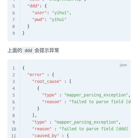
"ddd"
:
{
"user"
:
"yihui"
,
"pwd"
:
"yihui"
}
}
上面的
会提示异常
ddd
{
"error"
:
{
"root_cause"
:
[
{
"type"
:
"mapper_parsing_exception"
,
"reason"
:
"failed to parse field [ddd]
}
]
,
"type"
:
"mapper_parsing_exception"
,
"reason"
:
"failed to parse field [ddd] of 
"caused_by"
:
{