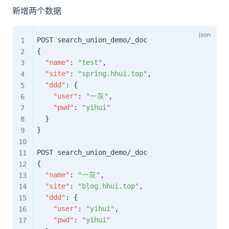
新增两个数据
{
"name"
:
"test"
,
"site"
:
"spring.hhui.top"
,
"ddd"
:
{
"user"
:
"一灰"
,
"pwd"
:
"yihui"
}
}
{
"name"
:
"一灰"
,
"site"
:
"blog.hhui.top"
,
"ddd"
:
{
"user"
:
"yihui"
,
"pwd"
:
"yihui"