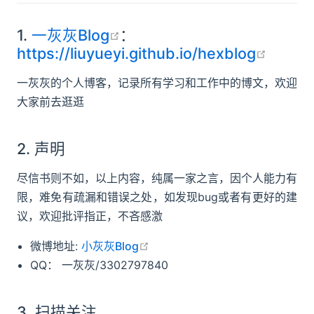
open in new window
1.
一灰灰Blog
：
open 
https://liuyueyi.github.io/hexblog
一灰灰的个人博客，记录所有学习和工作中的博文，欢迎
大家前去逛逛
2. 声明
尽信书则不如，以上内容，纯属一家之言，因个人能力有
限，难免有疏漏和错误之处，如发现bug或者有更好的建
议，欢迎批评指正，不吝感激
open in new window
微博地址:
小灰灰Blog
QQ： 一灰灰/3302797840
3. 扫描关注