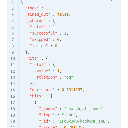
{
"took"
:
1
,
"timed_out"
:
false
,
"_shards"
:
{
"total"
:
1
,
"successful"
:
1
,
"skipped"
:
0
,
"failed"
:
0
}
,
"hits"
:
{
"total"
:
{
"value"
:
1
,
"relation"
:
"eq"
}
,
"max_score"
:
0.7911257
,
"hits"
:
[
{
"_index"
:
"search_all_demo"
,
"_type"
:
"_doc"
,
"_id"
:
"1FoBk3wB-kdeh8MF_IbL"
,
"_score"
:
0.7911257
,