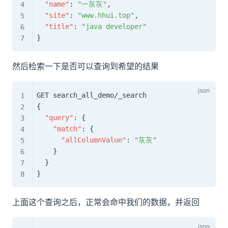
"name"
:
"一灰灰"
,
"site"
:
"www.hhui.top"
,
"title"
:
"java developer"
}
然后检索一下是否可以查询到希望的结果
{
"query"
:
{
"match"
:
{
"allColumnValue"
:
"灰灰"
}
}
}
上面这个查询之后，正常会命中我们的数据，并返回