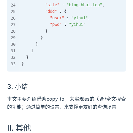
"site"
:
"blog.hhui.top"
,
"ddd"
:
{
"user"
:
"yihui"
,
"pwd"
:
"yihui"
}
}
}
]
}
}
3. 小结
本文主要介绍借助copy_to，来实现es的联合/全文搜索
的功能；通过简单的设置，来支撑更友好的查询场景
II. 其他