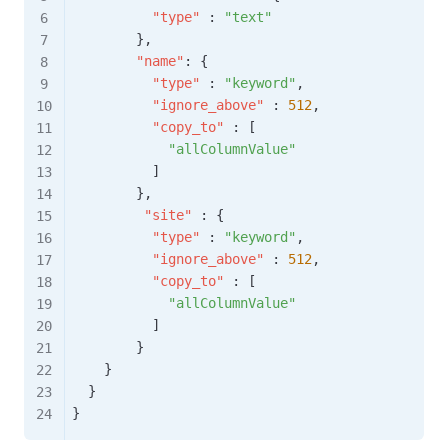
"type"
:
"text"
}
,
"name"
:
{
"type"
:
"keyword"
,
"ignore_above"
:
512
,
"copy_to"
:
[
"allColumnValue"
]
}
,
"site"
:
{
"type"
:
"keyword"
,
"ignore_above"
:
512
,
"copy_to"
:
[
"allColumnValue"
]
}
}
}
}