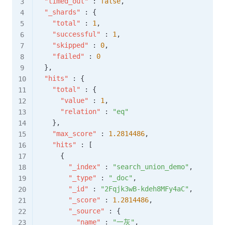
"timed_out"
:
false
,
"_shards"
:
{
"total"
:
1
,
"successful"
:
1
,
"skipped"
:
0
,
"failed"
:
0
}
,
"hits"
:
{
"total"
:
{
"value"
:
1
,
"relation"
:
"eq"
}
,
"max_score"
:
1.2814486
,
"hits"
:
[
{
"_index"
:
"search_union_demo"
,
"_type"
:
"_doc"
,
"_id"
:
"2Fqjk3wB-kdeh8MFy4aC"
,
"_score"
:
1.2814486
,
"_source"
:
{
"name"
:
"一灰"
,