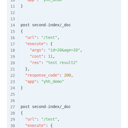
}
{
"url"
:
"/test"
,
"execute"
:
{
"args"
:
"id=20&age=20"
,
"cost"
:
11
,
"res"
:
"test result2"
}
,
"response_code"
:
200
,
"app"
:
"yhh_demo"
}
{
"url"
:
"/test"
,
"execute"
:
{