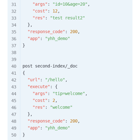
"args"
:
"id=10&age=20"
,
"cost"
:
12
,
"res"
:
"test result2"
}
,
"response_code"
:
200
,
"app"
:
"yhh_demo"
}
{
"url"
:
"/hello"
,
"execute"
:
{
"args"
:
"tip=welcome"
,
"cost"
:
2
,
"res"
:
"welcome"
}
,
"response_code"
:
200
,
"app"
:
"yhh_demo"
}