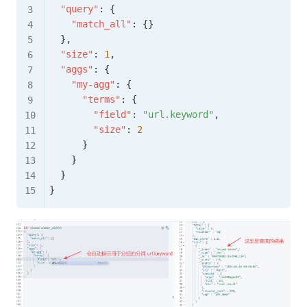
"query"
:
{
"match_all"
:
{
}
}
,
"size"
:
1
,
"aggs"
:
{
"my-agg"
:
{
"terms"
:
{
"field"
:
"url.keyword"
,
"size"
:
2
}
}
}
}