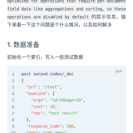
optimised for operations that require per-document
field data like aggregations and sorting, so these
的提示信息，接
operations are disabled by default
下来看一下这个问题是个什么情况，以及如何解决
1. 数据准备
初始化一个索引，写入一些测试数据
{
"url"
:
"/test"
,
"execute"
:
{
"args"
:
"id=10&age=20"
,
"cost"
:
10
,
"res"
:
"test result"
}
,
"response_code"
:
200
,
"app"
:
"yhh_demo"