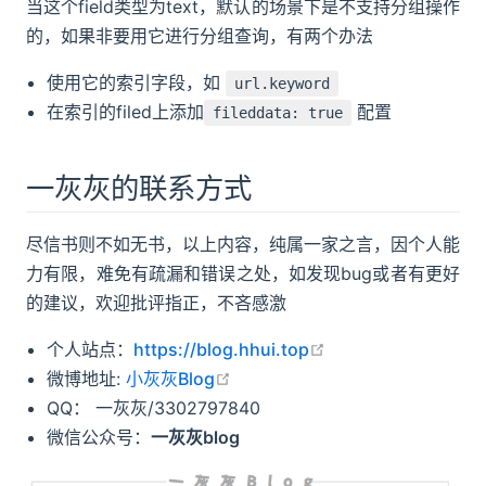
当这个field类型为text，默认的场景下是不支持分组操作
的，如果非要用它进行分组查询，有两个办法
使用它的索引字段，如
url.keyword
在索引的filed上添加
配置
fileddata: true
一灰灰的联系方式
尽信书则不如无书，以上内容，纯属一家之言，因个人能
力有限，难免有疏漏和错误之处，如发现bug或者有更好
的建议，欢迎批评指正，不吝感激
open in new windo
个人站点：
https://blog.hhui.top
open in new window
微博地址:
小灰灰Blog
QQ： 一灰灰/3302797840
微信公众号：
一灰灰blog