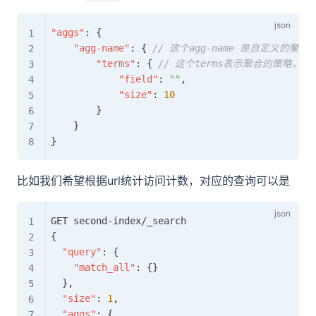
"aggs"
:
{
"agg-name"
:
{
// 这个agg-name 是自定义的聚合
"terms"
:
{
// 这个terms表示聚合的策略，根据
"field"
:
""
,
"size"
:
10
}
}
}
比如我们希望根据url统计访问计数，对应的查询可以是
{
"query"
:
{
"match_all"
:
{
}
}
,
"size"
:
1
,
"aggs"
:
{