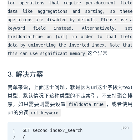
for operations that require per-document field
data like aggregations and sorting, so these
operations are disabled by default. Please use a
keyword field instead. Alternatively, set
fielddata=true on [url] in order to load field
data by uninverting the inverted index. Note that
这个异常
this can use significant memory
3. 解决方案
简单来说，上面这个问题，就是因为url这个字段为text
类型，默认情况下这种类型的不走索引，不支持聚合排
序，如果需要则需要设置
，或者使用
fielddata=true
url的分词
url.keyword
{