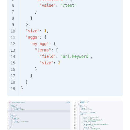
"value"
:
"/test"
}
}
}
,
"size"
:
1
,
"aggs"
:
{
"my-agg"
:
{
"terms"
:
{
"field"
:
"url.keyword"
,
"size"
:
2
}
}
}
}