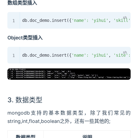
数组类型插入
db.doc_demo.insert
(
{
'name'
:
'yihui'
, 
'skill'
:
[
Object类型插入
db.doc_demo.insert
(
{
'name'
:
'yihui'
, 
'site'
:
{
'
3. 数据类型
mongodb支持的基本数据类型，除了我们常见的
string,int,float,boolean之外，还有一些其他的;
数据类型
说明